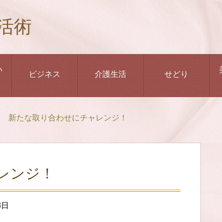
活術
い
ビジネス
介護生活
せどり
新たな取り合わせにチャレンジ！
レンジ！
8日