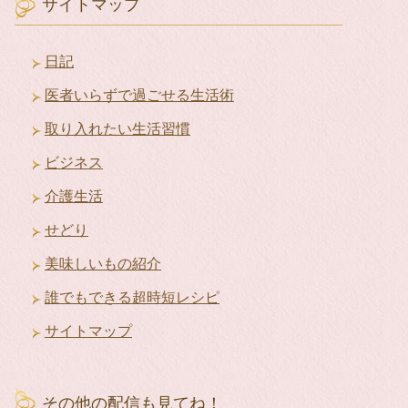
イ
サイトマップ
ブ
日記
医者いらずで過ごせる生活術
取り入れたい生活習慣
ビジネス
介護生活
せどり
美味しいもの紹介
誰でもできる超時短レシピ
サイトマップ
その他の配信も見てね！