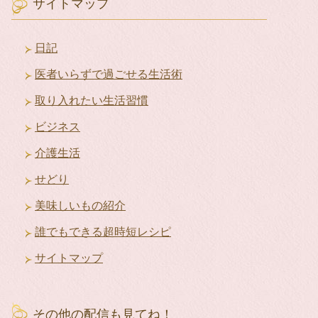
イ
サイトマップ
ブ
日記
医者いらずで過ごせる生活術
取り入れたい生活習慣
ビジネス
介護生活
せどり
美味しいもの紹介
誰でもできる超時短レシピ
サイトマップ
その他の配信も見てね！