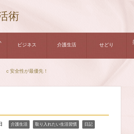
活術
い
ビジネス
介護生活
せどり
ｃ安全性が最優先！
日
介護生活
取り入れたい生活習慣
日記