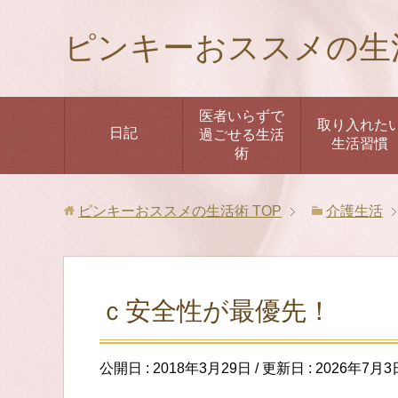
ピンキーおススメの生
医者いらずで
取り入れた
日記
過ごせる生活
生活習慣
術
ピンキーおススメの生活術
TOP
介護生活
ｃ安全性が最優先！
公開日 :
2018年3月29日
/ 更新日 :
2026年7月3