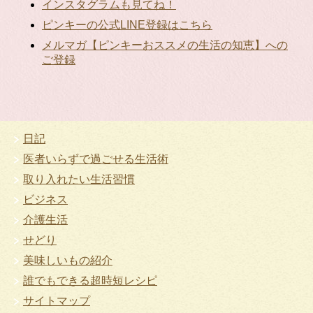
インスタグラムも見てね！
ピンキーの公式LINE登録はこちら
メルマガ【ピンキーおススメの生活の知恵】への
ご登録
日記
医者いらずで過ごせる生活術
取り入れたい生活習慣
ビジネス
介護生活
せどり
美味しいもの紹介
誰でもできる超時短レシピ
サイトマップ