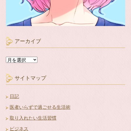
アーカイブ
ア
ー
カ
イ
サイトマップ
ブ
日記
医者いらずで過ごせる生活術
取り入れたい生活習慣
ビジネス