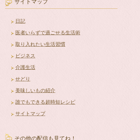
イ
サイトマップ
ブ
日記
医者いらずで過ごせる生活術
取り入れたい生活習慣
ビジネス
介護生活
せどり
美味しいもの紹介
誰でもできる超時短レシピ
サイトマップ
その他の配信も見てね！