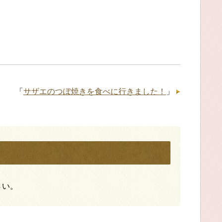
「
サザエのつぼ焼きを食べに行きました！
」
さい。