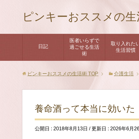
ピンキーおススメの生
医者いらずで
取り入れた
日記
過ごせる生活
生活習慣
術
ピンキーおススメの生活術
TOP
介護生活
養命酒って本当に効いた
公開日 :
2018年8月13日
/ 更新日 :
2026年6月2