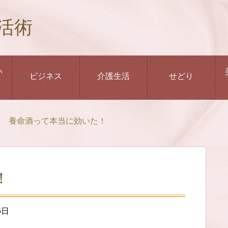
活術
い
ビジネス
介護生活
せどり
養命酒って本当に効いた！
！
6日