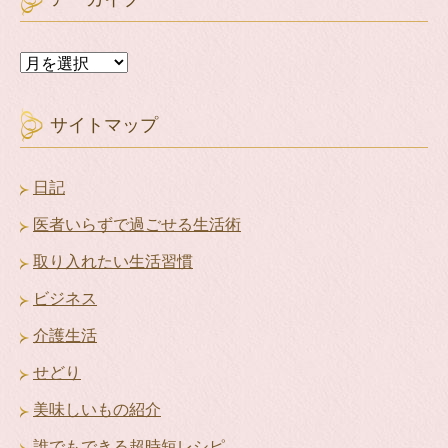
ア
ー
カ
イ
サイトマップ
ブ
日記
医者いらずで過ごせる生活術
取り入れたい生活習慣
ビジネス
介護生活
せどり
美味しいもの紹介
誰でもできる超時短レシピ