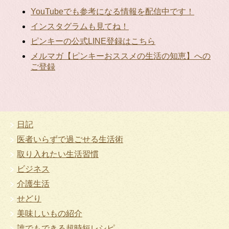
YouTubeでも参考になる情報を配信中です！
インスタグラムも見てね！
ピンキーの公式LINE登録はこちら
メルマガ【ピンキーおススメの生活の知恵】への
ご登録
日記
医者いらずで過ごせる生活術
取り入れたい生活習慣
ビジネス
介護生活
せどり
美味しいもの紹介
誰でもできる超時短レシピ