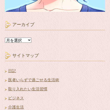
アーカイブ
ア
ー
カ
イ
サイトマップ
ブ
日記
医者いらずで過ごせる生活術
取り入れたい生活習慣
ビジネス
介護生活