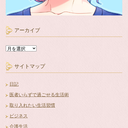
アーカイブ
ア
ー
カ
イ
サイトマップ
ブ
日記
医者いらずで過ごせる生活術
取り入れたい生活習慣
ビジネス
介護生活