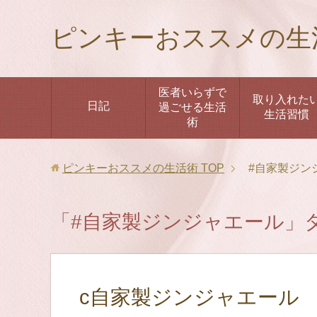
ピンキーおススメの生
医者いらずで
取り入れた
日記
過ごせる生活
生活習慣
術
ピンキーおススメの生活術
TOP
#自家製ジン
「#自家製ジンジャエール」
c自家製ジンジャエール