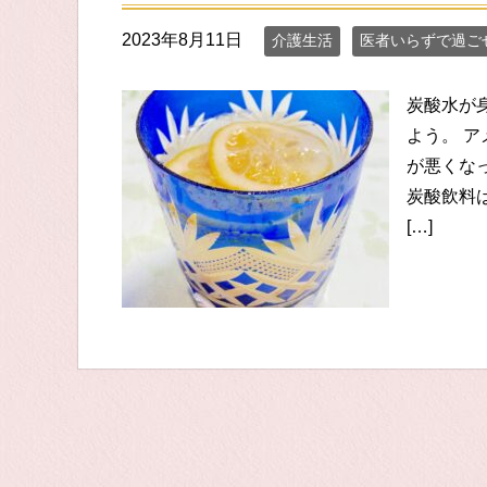
2023年8月11日
介護生活
医者いらずで過ご
炭酸水が
よう。 
が悪くな
炭酸飲料
[…]