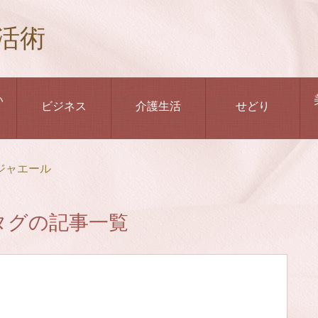
活術
い
ビジネス
介護生活
せどり
ジャエール
タグの記事一覧