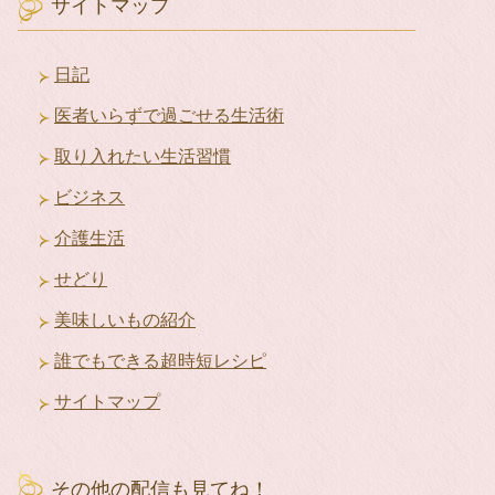
イ
サイトマップ
ブ
日記
医者いらずで過ごせる生活術
取り入れたい生活習慣
ビジネス
介護生活
せどり
美味しいもの紹介
誰でもできる超時短レシピ
サイトマップ
その他の配信も見てね！