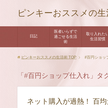
ピンキーおススメの生
医者いらずで
取り入れた
日記
過ごせる生活
生活習慣
術
ピンキーおススメの生活術
TOP
#百円ショッ
「#百円ショップ仕入れ」タ
ネット購入が過熱！ 百