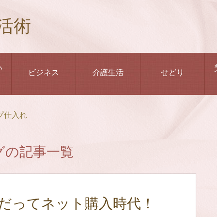
活術
い
ビジネス
介護生活
せどり
プ仕入れ
グの記事一覧
均だってネット購入時代！