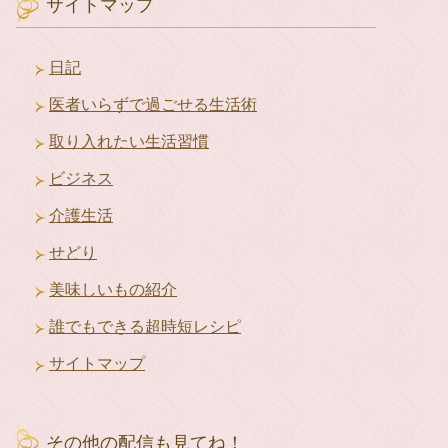
イ
サイトマップ
ブ
日記
医者いらずで過ごせる生活術
取り入れたい生活習慣
ビジネス
介護生活
せどり
美味しいもの紹介
誰でもできる超時短レシピ
サイトマップ
その他の配信も見てね！