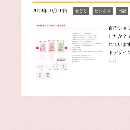
2019年10月10日
せどり
ビジネス
日記
百円ショ
したか？
れていま
ドデザイ
[…]