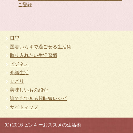
ご登録
日記
医者いらずで過ごせる生活術
取り入れたい生活習慣
ビジネス
介護生活
せどり
美味しいもの紹介
誰でもできる超時短レシピ
サイトマップ
(C) 2016 ピンキーおススメの生活術