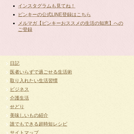
インスタグラムも見てね！
ピンキーの公式LINE登録はこちら
メルマガ【ピンキーおススメの生活の知恵】への
ご登録
日記
医者いらずで過ごせる生活術
取り入れたい生活習慣
ビジネス
介護生活
せどり
美味しいもの紹介
誰でもできる超時短レシピ
サイトマップ